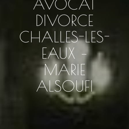
AVOCAT
DIVORCE
CHALLES-LES-
EAUX –
MARIE
ALSOUFI