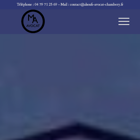
Téléphone :
04 79 71 25 69
- Mail :
contact@alsoufi-avocat-chambery.fr